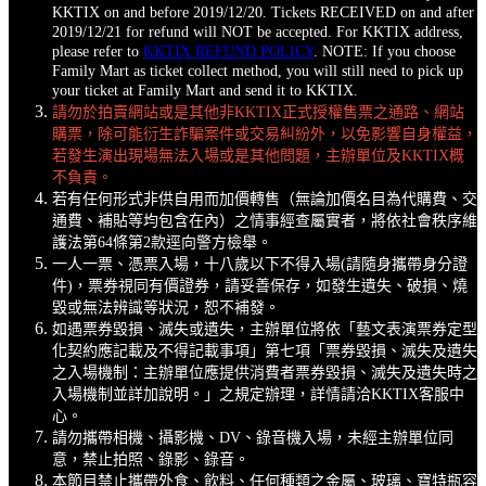
KKTIX on and before 2019/12/20. Tickets RECEIVED on and after
2019/12/21 for refund will NOT be accepted. For KKTIX address,
please refer to
KKTIX REFUND POLICY
. NOTE: If you choose
Family Mart as ticket collect method, you will still need to pick up
your ticket at Family Mart and send it to KKTIX.
請勿於拍賣網站或是其他非KKTIX正式授權售票之通路、網站
購票，除可能衍生詐騙案件或交易糾紛外，以免影響自身權益，
若發生演出現場無法入場或是其他問題，主辦單位及KKTIX概
不負責。
若有任何形式非供自用而加價轉售（無論加價名目為代購費、交
通費、補貼等均包含在內）之情事經查屬實者，將依社會秩序維
護法第64條第2款逕向警方檢舉。
一人一票、憑票入場，十
八
歲以下不得入場
(請隨身攜帶身分證
件)
，
票券視同有價證券，請妥善保存，如發生遺失、破損、燒
毀或無法辨識等狀況，恕不補發。
如遇票券毀損、滅失或遺失，主辦單位將依「藝文表演票券定型
化契約應記載及不得記載事項」第七項「票券毀損、滅失及遺失
之入場機制：主辦單位應提供消費者票券毀損、滅失及遺失時之
入場機制並詳加說明。」之規定辦理，詳情請洽KKTIX客服中
心。
請勿攜帶相機、攝影機、DV、錄音機入場，未經主辦單位同
意，禁止拍照、錄影、錄音。
本節目禁止攜帶外食、飲料、任何種類之金屬、玻璃、寶特瓶容