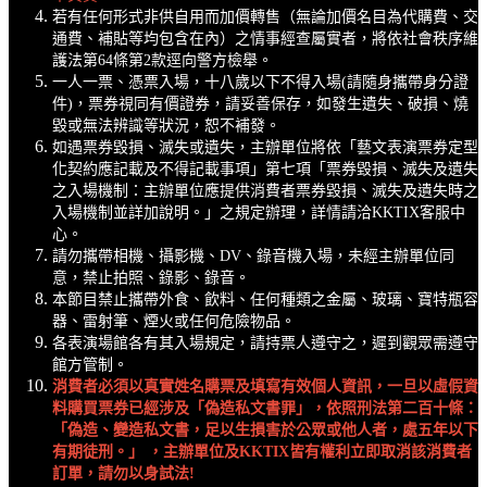
若有任何形式非供自用而加價轉售（無論加價名目為代購費、交
通費、補貼等均包含在內）之情事經查屬實者，將依社會秩序維
護法第64條第2款逕向警方檢舉。
一人一票、憑票入場，十
八
歲以下不得入場
(請隨身攜帶身分證
件)
，
票券視同有價證券，請妥善保存，如發生遺失、破損、燒
毀或無法辨識等狀況，恕不補發。
如遇票券毀損、滅失或遺失，主辦單位將依「藝文表演票券定型
化契約應記載及不得記載事項」第七項「票券毀損、滅失及遺失
之入場機制：主辦單位應提供消費者票券毀損、滅失及遺失時之
入場機制並詳加說明。」之規定辦理，詳情請洽KKTIX客服中
心。
請勿攜帶相機、攝影機、DV、錄音機入場，未經主辦單位同
意，禁止拍照、錄影、錄音。
本節目禁止攜帶外食、飲料、任何種類之金屬、玻璃、寶特瓶容
器、雷射筆、煙火或任何危險物品。
各表演場館各有其入場規定，請持票人遵守之，遲到觀眾需遵守
館方管制。
消費者必須以真實姓名購票及填寫有效個人資訊，一旦以虛假資
料購買票券已經涉及「偽造私文書罪」，依照刑法第二百十條：
「偽造、變造私文書，足以生損害於公眾或他人者，處五年以下
有期徒刑。」 ，主辦單位及KKTIX皆有權利立即取消該消費者
訂單，請勿以身試法!