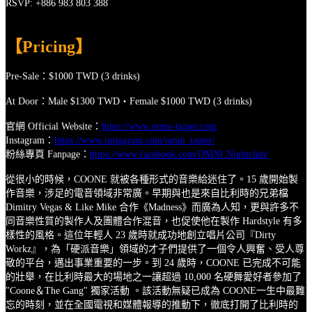
RSVP: +886 983 803 388
【Pricing】
Pre-Sale：$1000 TWD (3 drinks)
At Door：Male $1300 TWD‧Female $1000 TWD (3 drinks)
官網
Official Website
：
https://www.omni-taipei.com
Instagram
：
https://www.instagram.com/omni_taipei/
粉絲專頁
Fanpage
：
https://www.facebook.com/OMNI.Nightclub/
從很小的時候，
COONE
就被各種形式的音樂給
迷住了。
15
歲開始製
作音樂，
涉足的電音領域非常廣。早期與也是來自比利時的兄弟檔
Dimitry Vegas & Like Mike
合作
《
Madness
》而廣為人知，更與許多不
同音樂性質的製作人及團體合作混音，也促使他在製作
Hardstyle
有多
樣性的風格。
這位年輕人
23
歲時就成功地創立唱片公司『
Dirty
Workz
』，為「硬派音樂」領域的才子們提供了一個令人興奮、受人尊
敬的平台，邁出事業重要的一步。到
24
歲時，
COONE
已完成不可能
的壯舉，在比利時最大的場地之一讓超過
10,000
名硬舞愛好者參加了
"Coone
＆
The Gang"
獨家活動
。該活動無疑已成為
COONE
一生中最難
忘的時刻，並在全國電視和媒體報導的推動下，徹底打開了比利時的