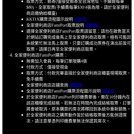
取票方式：郵寄(僅接受郵寄至台灣地址、手續費每筆
$80)、全家取票(手續費每筆$30/4張為限，請於全家便利
商店繳納給櫃臺)
KKTIX購票流程圖示說明
請點我
全家便利商店FamiPort取票說明
請點我
選擇全家便利商店FamiPort取票請留意：請勿在啟售當天
於網站訂購完成後馬上至全家便利商店取票，極有可能因
系統繁忙無法馬上取票，只要訂購成功票券在演出前皆可
取票，請擇日再至全家便利商店取票。
全家便利商店FamiPort購票：
無需加入會員，每筆訂單限購4張
付款方式：僅接受現金
取票方式：付款完畢直接於全家便利商店櫃臺現場取票，
免手續費
全家便利商店店鋪查詢
請點我
全家便利商店FamiPort購票流程圖示說明
請點我
於全家便利商店FamiPort列印繳費單後，需在10分鐘內在
該店櫃檯完成結帳，若無法在時間內完成結帳取票，訂單
將會被取消，原本購買的席次將釋回到系統中重新銷售。
於全家便利商店之購票動作皆於結帳取票後方能保證席
次，請注意單憑列印繳費單無法保證其席次。