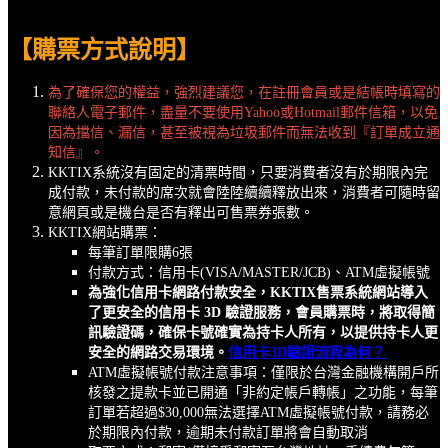
【
購票方式說明
】
為了確保您的權益，強烈建議您，在註冊會員或是結帳時填寫的
聯絡人電子郵件，盡量不要使用Yahoo或Hotmail郵件信箱，以免
因為擋信、漏信，甚至被視為垃圾郵件而無法收到『訂單成立通
知信』。
KKTIX系統沒有固定的清票時間，只要消費者沒有於期限內完
成付款，未付款的席次就會陸陸續續釋放出來，消費者可隨時留
意網頁或是機台是否有釋出可售票券張數。
KKTIX網站購票：
每筆訂單限購6張
付款方式：信用卡(VISA/MASTER/JCB)、ATM虛擬帳號
為強化信用卡網路付款安全，KKTIX售票系統網站導入
了更安全的信用卡 3D 驗證服務，會員購票時，將取得簡
訊驗證碼，確保卡號確實為持卡人所有，以提供持卡人更
安全的網路交易環境。
信用卡3D
驗證流程為何？
ATM虛擬帳號付款注意事項：僅限於台灣金融機構開戶所
核發之提款卡並已開通
「非約定帳戶轉帳」之功能，
每筆
訂單若超過
$30,000
無法選擇
ATM
虛擬帳號付款
，請務必
於期限內付款，逾期未付款訂單將會
自動取消