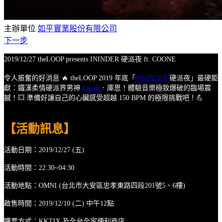
主辦單位
如平實業股份有限公司
下一步
2019/12/27 theLOOP presents
ININDER
硬派夜
ft.
COONE
令人振奮的好消息
🔥
theLOOP 2019
年底「
#ININDER
硬派夜」最硬鉅
獻：鐵漢柔情硬派界男神
Coone
．庫恩！體驗音樂極致爆破的臨場震
撼！💥
準備好讓自己的心臟感受超越
150 BPM
的極限挑戰吧！💪
【活動訊息】
活動日期：2019/12/27 (五)
活動時間：22:30~04:30
活動地點：OMNI (
台北市大安區忠孝東路四段201號5、6樓
)
啟售時間：2019/12/10 (二) 中午12點
購票方式：KKTIX 及全台全家便利商店