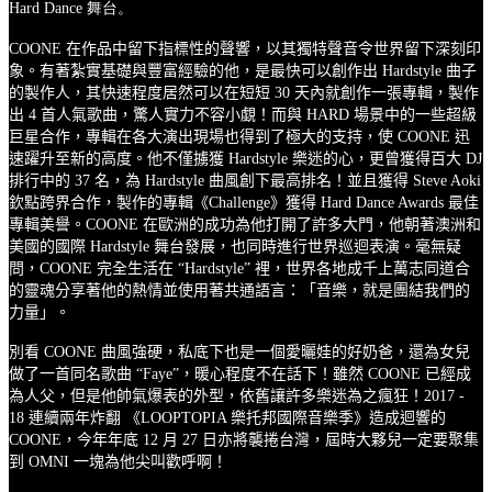
Hard Dance
舞台。
COONE
在作品中留下指標性的聲響，以其獨特聲音令世界留下深刻印
象。有著紮實基礎與豐富經驗的他，是最快可以創作出
Hardstyle
曲子
的製作人，其快速程度居然可以在短短
30
天內就創作一張專輯，製作
出
4
首人氣歌曲，驚人實力不容小覷！而與
HARD
場景中的一些超級
巨星合作，專輯在各大演出現場也得到了極大的支持，使
COONE
迅
速躍升至新的高度。他不僅擄獲
Hardstyle
樂迷的心，更曾獲得百大
DJ
排行中的
37
名，為
Hardstyle
曲風創下最高排名！
並且獲得
Steve Aoki
欽點跨界合作，製作的專輯《
Challenge
》獲得
Hard Dance Awards
最佳
專輯美譽。
COONE
在歐洲的成功為他打開了許多大門，他朝著澳洲和
美國的國際
Hardstyle
舞台發展，也同時進行世界巡迴表演。毫無疑
問，
COONE
完全生活在
“
Hardstyle
”
裡，世界各地成千上萬志同道合
的靈魂分享著他的熱情並使用著共通語言：「音樂，就是團結我們的
力量」。
別看
COONE
曲風強硬，私底下也是一個愛曬娃的好奶爸，還為女兒
做了一首同名歌曲
“Faye”
，暖心程度不在話下！雖然
COONE
已經成
為人父，但是他帥氣爆表的外型，依舊讓許多樂迷為之瘋狂
！
2017
-
18
連續兩年炸翻
《
LOOPTOPIA
樂托邦國際音樂季》造成迴響的
COONE
，
今年年底
12
月
27
日
亦將襲捲台灣，屆時大夥兒一定要
聚集
到
OMNI
一塊為他尖叫歡呼啊！