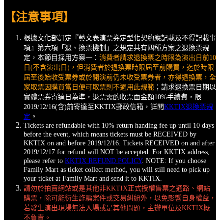
【
注意事項
】
根據文化部訂定『藝文表演票券定型化契約應記載及不得記載事
項』第六項「退、換票機制」之規定共有四種方案之退換票規
定，本節目採用方案一：
消費者請求退換票之時限為演出日前10
日(不含演出日)，但消費者於退換票時限屆至前購買，迄於時限
屆至後始收受票券或於開演前仍未收受票券者，亦得退換票，全
家取票因購買當日便可取票則不適用此規範
；請求退換票日期以
實體票券寄達日為準，退票需酌收票面金額10%手續費，限
2019/12/16(含)前寄達至KKTIX郵政信箱，詳閱
KKTIX退換票規
定
。
Tickets are refundable with 10% return handing fee up until 10 days
before the event, which means tickets must be RECEIVED by
KKTIX on and before 2019/12/16. Tickets RECEIVED on and after
2019/12/17 for refund will NOT be accepted. For KKTIX address,
please refer to
KKTIX REFUND POLICY
. NOTE: If you choose
Family Mart as ticket collect method, you will still need to pick up
your ticket at Family Mart and send it to KKTIX.
請勿於拍賣網站或是其他非KKTIX正式授權售票之通路、網站
購票，除可能衍生詐騙案件或交易糾紛外，以免影響自身權益，
若發生演出現場無法入場或是其他問題，主辦單位及KKTIX概
不負責。