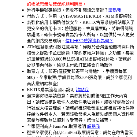
的帳號恕無法確保能順利購票。
進行手機號碼驗證，但收不到簡訊怎麼辦？
請點我
付款方式：信用卡(VISA/MASTER/JCB)、ATM虛擬帳號
為強化信用卡網路付款安全，KKTIX售票系統網站導入了
更安全的信用卡 3D 驗證服務，會員購票時，將取得簡訊
驗證碼，確保卡號確實為持卡人所有，以提供持卡人更安
全的網路交易環境。
信用卡3D驗證流程為何？
ATM虛擬帳號付款注意事項：僅限於台灣金融機構開戶所
核發之提款卡並已開通「非約定帳戶轉帳」之功能，每筆
訂單若超過$30,000無法選擇ATM虛擬帳號付款，請務必
於期限內付款，逾期未付款訂單將會自動取消
取票方式：郵寄(僅接受郵寄至台灣地址、手續費每筆
$80)、全家取票(手續費每筆$30/4張為限，請於全家便利
商店繳納給櫃臺)
KKTIX購票流程圖示說明
請點我
選擇郵寄取票請留意：票券將於訂購後5個工作天內寄
出，請確實核對收件人及收件地址資料，如收發處為公司
行號或大樓管理處，請務必確認收發單位能確實將信件轉
達給收件者本人，若因該收發處人為疏失或因個人資料填
寫錯誤導致無法順利收受票券，恕無法補票。
全家便利商店FamiPort取票說明
請點我
選擇全家便利商店FamiPort取票請留意：請勿在啟售當天