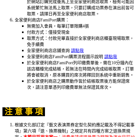
於網站訂購完成後馬上至全家便利商店取票，極有可能因
系統繁忙無法馬上取票，只要訂購成功票券在演出前皆可
取票，請擇日再至全家便利商店取票。
全家便利商店FamiPort購票：
無需加入會員，每筆訂單限購4張
付款方式：僅接受現金
取票方式：付款完畢直接於全家便利商店櫃臺現場取票，
免手續費
全家便利商店店鋪查詢
請點我
全家便利商店FamiPort購票流程圖示說明
請點我
於全家便利商店FamiPort列印繳費單後，需在10分鐘內在
該店櫃檯完成結帳，若無法在時間內完成結帳取票，訂單
將會被取消，原本購買的席次將釋回到系統中重新銷售。
於全家便利商店之購票動作皆於結帳取票後方能保證席
次，請注意單憑列印繳費單無法保證其席次。
注 意 事 項
根據文化部訂定『藝文表演票券定型化契約應記載及不得記載事
項』第六項「退、換票機制」之規定共有四種方案之退換票規