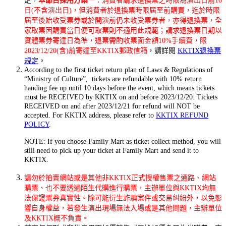
定，
本節目採用方案一
：消費者請求退換票之時限為演出日前10
日(不含演出日)，但消費者於退換票時限屆至前購買，迄於時限
屆至後始收受票券或於開演前仍未收受票券者，亦得退換票，全
家取票因購買當日便可取票則不適用此規範；請求退換票日期以
實體票券寄達日為準，退票需酌收票面金額10%手續費，限
2023/12/20(含)前寄達至KKTIX郵政信箱
，請詳閱
KKTIX退換票
規定
。
According to the first ticket return plan of Laws & Regulations of
“Ministry of Culture”, tickets are refundable with 10% return
handing fee up until 10 days before the event, which means tickets
must be RECEIVED by KKTIX on and before 2023/12/20. Tickets
RECEIVED on and after 2023/12/21 for refund will NOT be
accepted. For KKTIX address, please refer to
KKTIX REFUND
POLICY
.
NOTE: If you choose Family Mart as ticket collect method, you will
still need to pick up your ticket at Family Mart and send it to
KKTIX.
請勿於拍賣網站或是其他非KKTIX正式授權售票之通路、網站
購票、也不要透過陌生代購進行購票，主辦單位與KKTIX均無
法保證票券真實性。除可能衍生詐騙案件或交易糾紛外，以免影
響自身權益，若發生演出現場無法入場或是其他問題，主辦單位
及KKTIX概不負責。