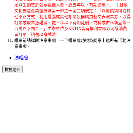
足以生損害於公眾或他人者，處五年以下有期徒刑。」 ；且依
文化創意產業發展法第十條之一第三項規定：「以虛偽資料或其
他不正方式，利用電腦或其他相關設備購買藝文表演票券，取得
訂票或取票憑證者，處三年以下有期徒刑，或科或併科新臺幣三
百萬以下罰金。」主辦單位及KKTIX皆有權利立即取消該消費
者訂單，請勿以身試法！
購票前請詳閱注意事項，一旦購票成功視為同意上述所有活動注
意事項。
演唱會
檢視地圖