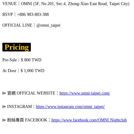
VENUE｜OMNI (5F, No.201, Sec.4, Zhong-Xiao East Road, Taipei City)
RSVP｜+886 983-803-388
OFFICIAL LINE｜@omni_taipei
Pricing
Pre-Sale｜$ 800 TWD
At Door｜$ 1,000 TWD
⌲ 官網 OFFICIAL WEBSITE：
https://www.omni-taipei.com/
⌲ INSTAGRAM：
https://www.instagram.com/omni_taipei/
⌲ 粉絲專頁 FACEBOOK：
https://www.facebook.com/OMNI.Nightclub