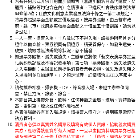
若有任何形式非供自用而加價轉售（無論加價名目為代購費、交
通費、補貼等均包含在內）之情事者，已違反社會秩序維護法第
64條第2款；且依文化創意產業發展法第十條之一第二項規定，
將票券超過票面金額或定價販售者，按票券張數，由直轄市政
府、縣（市）政府處每張票面金額之十倍至五十倍罰鍰，請勿以
身試法！
一人一票、憑票入場，十八歲以下不得入場，請攜帶附照片身分
證件以備查驗。票券視同有價證券，請妥善保存，如發生遺失、
破損、燒毀或無法辨識等狀況，恕不補發。
如遇票券毀損、滅失或遺失，主辦單位將依「藝文表演票券定型
化契約應記載及不得記載事項」第七項「票券毀損、滅失及遺失
之入場機制：主辦單位應提供消費者票券毀損、滅失及遺失時之
入場機制並詳加說明。」之規定辦理，詳情請洽KKTIX客服中
心。
請勿攜帶相機、攝影機、DV、錄音機入場，未經主辦單位同
意，禁止拍照、錄影、錄音。
本節目禁止攜帶外食、飲料、任何種類之金屬、玻璃、寶特瓶容
器、雷射筆、煙火或任何危險物品。
各表演場館各有其入場規定，請持票人遵守之，遲到觀眾需遵守
館方管制。
消費者必須以真實姓名購票及填寫有效個人資訊，協助親友購買
票券，應取得該個資所有人同意，一旦以虛假資料購買票券已經
涉及刑法第二百十條「偽造私文書罪」：「偽造、變造私文書，