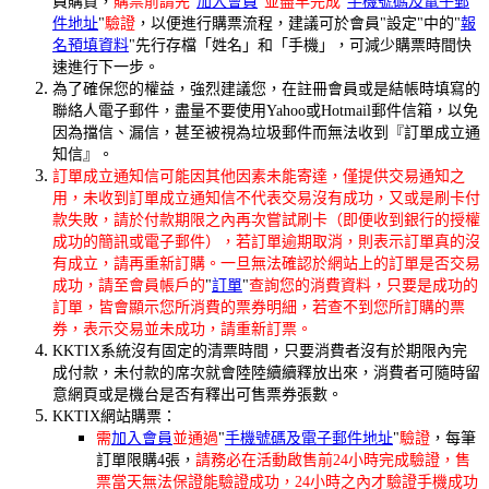
員購買，
購票前請先
"
加入會員
"
並盡早完成
"
手機號碼及電子郵
件地址
"
驗證
，以便進行購票流程，建議可於會員"設定"中的"
報
名預填資料
"先行存檔「姓名」和「手機」，可減少購票時間快
速進行下一步。
為了確保您的權益，強烈建議您，在註冊會員或是結帳時填寫的
聯絡人電子郵件，盡量不要使用Yahoo或Hotmail郵件信箱，以免
因為擋信、漏信，甚至被視為垃圾郵件而無法收到『訂單成立通
知信』。
訂單成立通知信可能因其他因素未能寄達，僅提供交易通知之
用，未收到訂單成立通知信不代表交易沒有成功，又或是刷卡付
款失敗，請於付款期限之內再次嘗試刷卡（即便收到銀行的授權
成功的簡訊或電子郵件），若訂單逾期取消，則表示訂單真的沒
有成立，請再重新訂購。一旦無法確認於網站上的訂單是否交易
成功，請至會員帳戶的
"
訂單
"
查詢您的消費資料，只要是成功的
訂單，皆會顯示您所消費的票券明細，若查不到您所訂購的票
券，表示交易並未成功，請重新訂票。
KKTIX系統沒有固定的清票時間，只要消費者沒有於期限內完
成付款，未付款的席次就會陸陸續續釋放出來，消費者可隨時留
意網頁或是機台是否有釋出可售票券張數。
KKTIX網站購票：
需
加入會員
並通過
"
手機號碼及電子郵件地址
"
驗證
，每筆
訂單限購4張，
請務必在活動啟售前24小時完成驗證，售
票當天無法保證能驗證成功，24小時之內才驗證手機成功